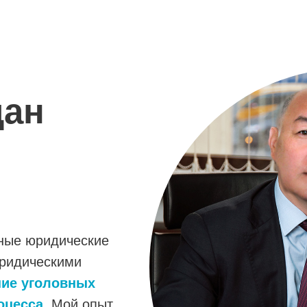
дан
ные юридические
юридическими
ние уголовных
оцесса.
Мой опыт