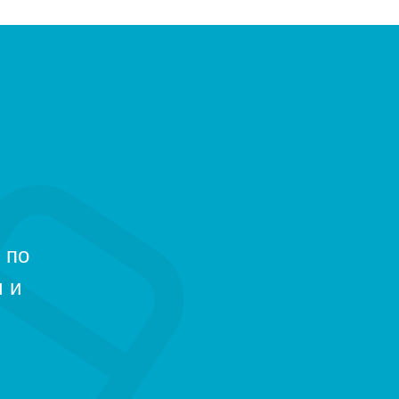
 по
 и