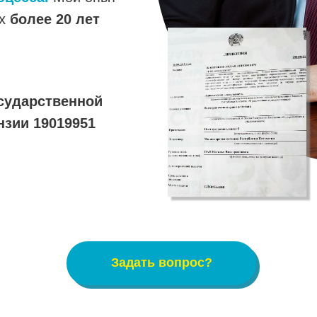
ах
более 20 лет
сударственной
нзии 19019951
Задать вопрос?