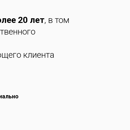
олее 20 лет
, в том
ственного
ющего клиента
иально