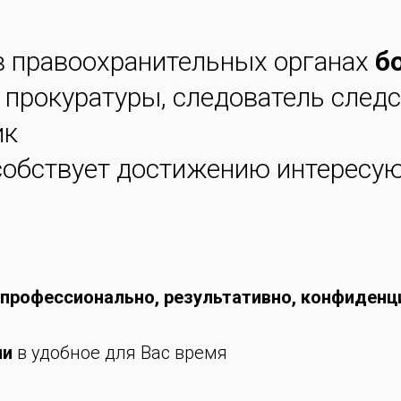
в правоохранительных органах
б
 прокуратуры, следователь след
ик
особствует достижению интересу
профессионально, результативно, конфиденц
ии
в удобное для Вас время