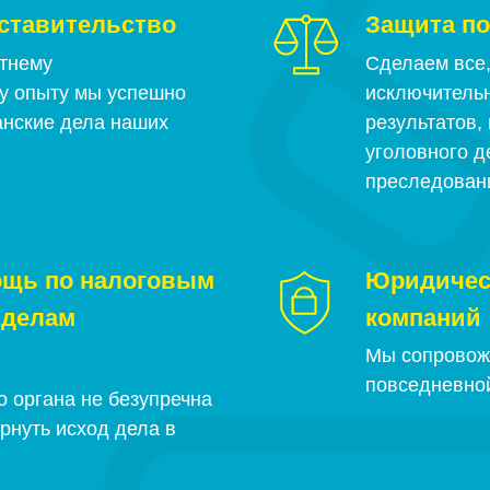
ставительство
Защита по
тнему
Сделаем все,
у опыту мы успешно
исключитель
нские дела наших
результатов,
уголовного д
преследован
ощь по налоговым
Юридичес
 делам
компаний
Мы сопровож
повседневной
о органа не безупречна
рнуть исход дела в